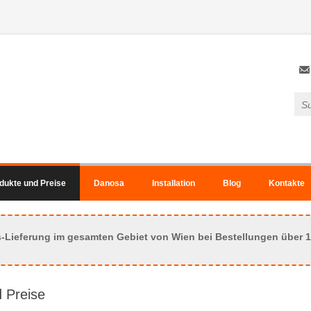
odukte und Preise
Danosa
Installation
Blog
Kontakte
s-Lieferung im gesamten Gebiet von Wien bei Bestellungen über 1
 Preise