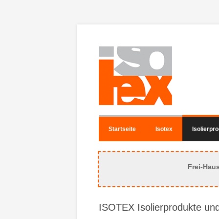
Startseite
Isotex
Isolierpr
Frei-Hau
ISOTEX Isolierprodukte und