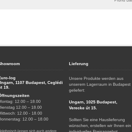
Pfund Bál
Showroom
Lieferung
Euro-log
Unsere Produkte werden aus
Ungarn, 1107 Budapest, Ceglédi
unserem Lagerraum in Budapest
út 19.
geliefert:
Öffnungszeiten
Montag: 12.00 – 18.00
Ungarn, 1025 Budapest,
Dienstag 12.00 – 18.00
Verecke út 15.
Mittwoch: 12.00 - 18.00
Donnerstag: 12.00 – 18.00
Sollten Sie eine Hauslieferung
wünschen, erstellen wir Ihnen ein
elefonisch lassen sich auch andere
individuelles Preisangebot.