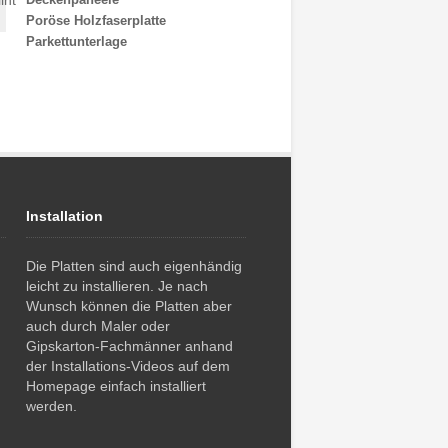
int
Poröse Holzfaserplatte
Parkettunterlage
Installation
Die Platten sind auch eigenhändig
leicht zu installieren. Je nach
Wunsch können die Platten aber
auch durch Maler oder
Gipskarton-Fachmänner anhand
der Installations-Videos auf dem
Homepage einfach installiert
werden.