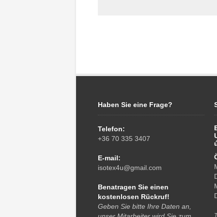
Haben Sie eine Frage?
Telefon:
+36 70 335 3407
E-mail:
isotex4u@gmail.com
Benatragen Sie einen
kostenlosen Rückruf!
Geben Sie bitte Ihre Daten an,
unser Mitarbeiter wird Sie zum
T