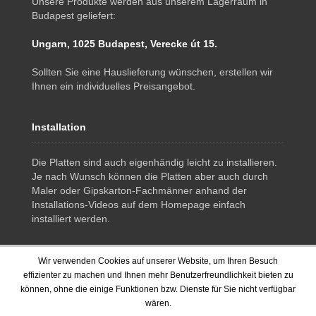
Unsere Produkte werden aus unserem Lagerraum in
Budapest geliefert:
Ungarn, 1025 Budapest, Verecke út 15.
Sollten Sie eine Hauslieferung wünschen, erstellen wir
Ihnen ein individuelles Preisangebot.
Installation
Die Platten sind auch eigenhändig leicht zu installieren.
Je nach Wunsch können die Platten aber auch durch
Maler oder Gipskarton-Fachmänner anhand der
Installations-Videos auf dem Homepage einfach
installiert werden.
Wir verwenden Cookies auf unserer Website, um Ihren Besuch
effizienter zu machen und Ihnen mehr Benutzerfreundlichkeit bieten zu
können, ohne die einige Funktionen bzw. Dienste für Sie nicht verfügbar
wären.
© 2014-2019 www.isotex.at - ISOTEX - Wärmedämmung und