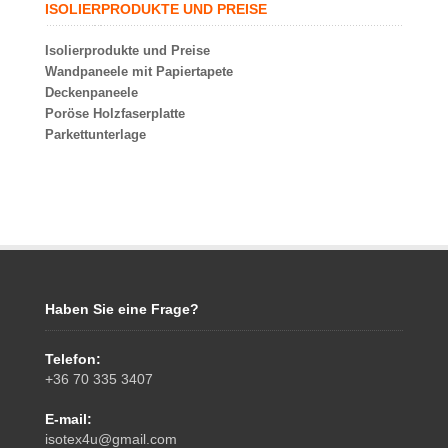
ISOLIERPRODUKTE UND PREISE
Isolierprodukte und Preise
Wandpaneele mit Papiertapete
Deckenpaneele
Poröse Holzfaserplatte
Parkettunterlage
Haben Sie eine Frage?
Telefon:
+36 70 335 3407
E-mail:
isotex4u@gmail.com